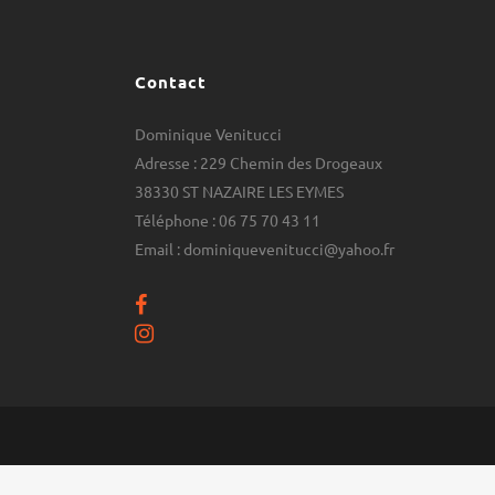
Contact
Dominique Venitucci
Adresse : 229 Chemin des Drogeaux
38330 ST NAZAIRE LES EYMES
Téléphone : 06 75 70 43 11
Email : dominiquevenitucci@yahoo.fr