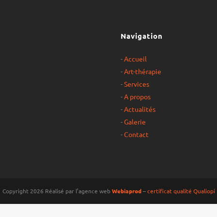
Navigation
-
Accueil
-
Art-thérapie
-
Services
-
A propos
-
Actualités
-
Galerie
-
Contact
Copyright 2026 Réalisé par l’agence web
Webiaprod
–
certificat qualité Qualiopi