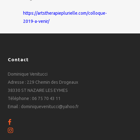
https://artstherapieplurielle.com/colloque-
2019-a-venir/
Contact
Dominique Venitucci
Adresse : 229 Chemin des Drogeaux
38330 ST NAZAIRE LES EYMES
Téléphone : 06 75 70 43 11
Email : dominiquevenitucci@yahoo.fr