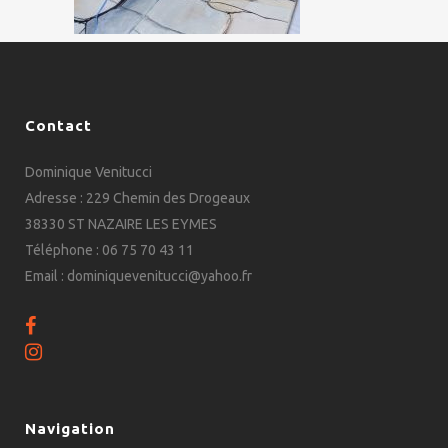
Contact
Dominique Venitucci
Adresse : 229 Chemin des Drogeaux
38330 ST NAZAIRE LES EYMES
Téléphone : 06 75 70 43 11
Email : dominiquevenitucci@yahoo.fr
Navigation