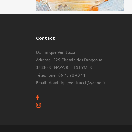
Contact
Dominique Venitucci
Adresse : 229 Chemin des Drogeaux
38330 ST NAZAIRE LES EYMES
Téléphone : 06 75 70 43 11
Email : dominiquevenitucci@yahoo.fr