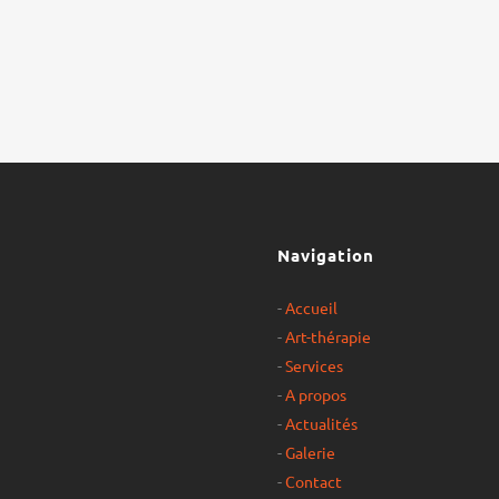
Navigation
-
Accueil
-
Art-thérapie
-
Services
-
A propos
-
Actualités
-
Galerie
-
Contact