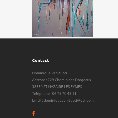
Contact
Dominique Venitucci
Adresse : 229 Chemin des Drogeaux
38330 ST NAZAIRE LES EYMES
Téléphone : 06 75 70 43 11
Email : dominiquevenitucci@yahoo.fr