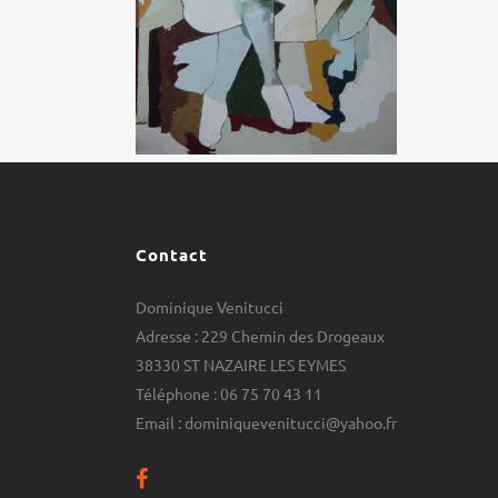
Contact
Dominique Venitucci
Adresse : 229 Chemin des Drogeaux
38330 ST NAZAIRE LES EYMES
Téléphone : 06 75 70 43 11
Email : dominiquevenitucci@yahoo.fr