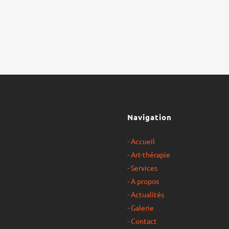
Navigation
-
Accueil
-
Art-thérapie
-
Services
-
A propos
-
Actualités
-
Galerie
-
Contact